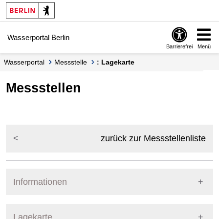
Springe zur Navigation
Springe zum Inhalt
Wasserportal Berlin
Barrierefrei
Menü
Wasserportal
Messstelle
: Lagekarte
Messstellen
zurück zur Messstellenliste
Informationen
Pegel Berlin
Lagekarte