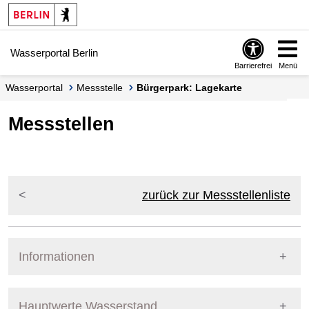
Springe zur Navigation
Springe zum Inhalt
Wasserportal Berlin
Barrierefrei
Menü
Wasserportal
Messstelle
Bürgerpark: Lagekarte
Messstellen
zurück zur Messstellenliste
Informationen
Pegel Berlin
Messstellennummer
5867401
Hauptwerte Wasserstand