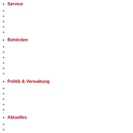
Service
Service-App
Termin vereinbaren
Bürgertelefon 115
Notdienste
Gewerbeservice
Behörden
Behörden A-Z
+
Senatsverwaltungen
−
Bezirksämter
Bürgerämter
Jobcenter
Einwanderungsamt
Politik & Verwaltung
Landesregierung
Karriere im Land Berlin
Bürgerbeteiligung
Open Data
Vergaben
Aktuelles
Pressemitteilungen
Polizeimeldungen