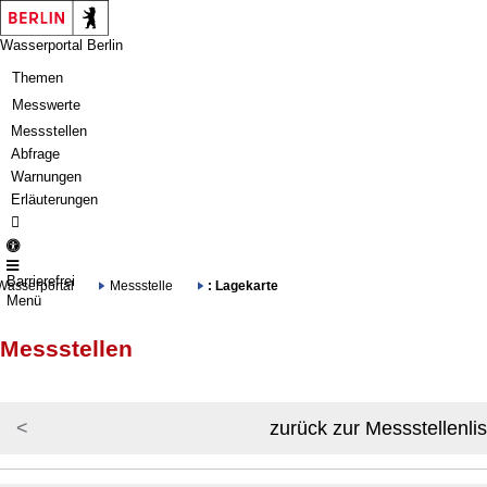
Springe zur Navigation
Springe zum Inhalt
Wasserportal Berlin
Themen
Messwerte
Messstellen
Abfrage
Warnungen
Erläuterungen
Barrierefrei
Wasserportal
Messstelle
: Lagekarte
Menü
Messstellen
zurück zur Messstellenlis