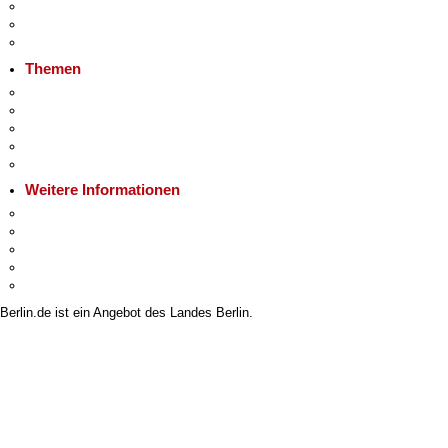
Veranstaltungen
Ukraine
Hitzeschutz
Themen
Fokusthemen
Berliner Verkehrswende
Moderne Verwaltung
Mietspiegel
Grundsteuer
Weitere Informationen
Kultur & Ausgehen
Tourismus
Wirtschaft
Stadtleben
Stadtplan
Berlin.de ist ein Angebot des Landes Berlin.