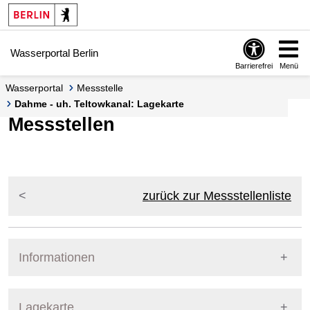
Springe zur Navigation
Springe zum Inhalt
Wasserportal Berlin
Barrierefrei
Menü
Wasserportal
Messstelle
Dahme - uh. Teltowkanal: Lagekarte
Messstellen
zurück zur Messstellenliste
Informationen
Pegel Berlin
Lagekarte