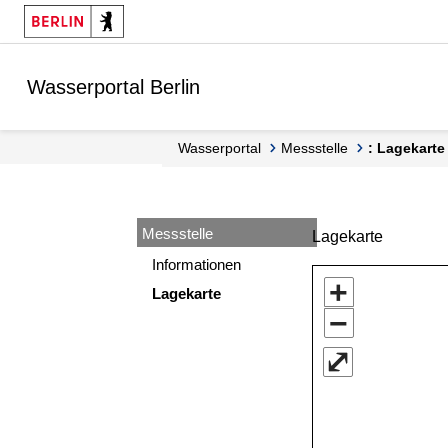
Springe zur Navigation
Springe zum Inhalt
Wasserportal Berlin
Wasserportal
Messstelle
: Lagekarte
Messstelle
Lagekarte
Informationen
+
Lagekarte
−
⤢