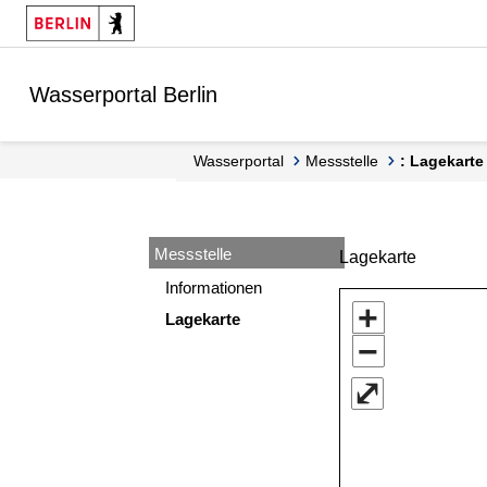
Springe zur Navigation
Springe zum Inhalt
Wasserportal Berlin
Wasserportal
Messstelle
: Lagekarte
Messstelle
Lagekarte
Informationen
+
Lagekarte
−
⤢