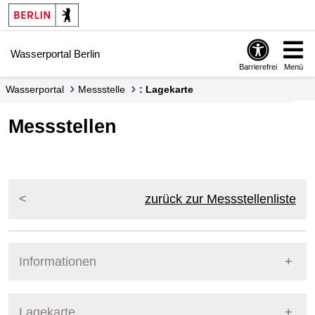
Springe zur Navigation
Springe zum Inhalt
Wasserportal Berlin
Barrierefrei
Menü
Wasserportal
Messstelle
: Lagekarte
Messstellen
zurück zur Messstellenliste
Informationen
Pegel Berlin
Lagekarte