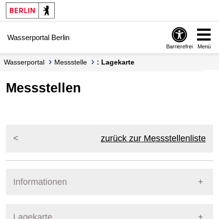
Springe zur Navigation
Springe zum Inhalt
Wasserportal Berlin
Barrierefrei
Menü
Wasserportal
Messstelle
: Lagekarte
Messstellen
zurück zur Messstellenliste
Informationen
Pegel Berlin
Lagekarte