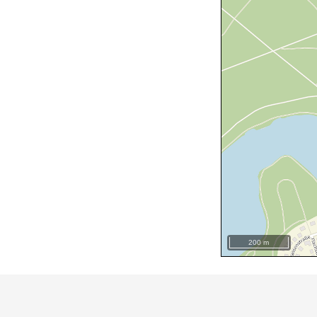
200 m
+
−