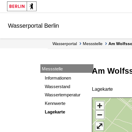
Springe zur Navigation
Springe zum Inhalt
Wasserportal Berlin
Wasserportal
Messstelle
Am Wolfss
Messstelle
Am Wolfss
Informationen
Wasserstand
Lagekarte
Wassertemperatur
+
Kennwerte
Lagekarte
−
⤢