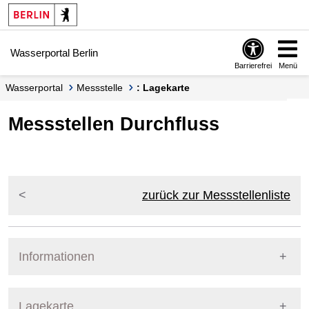
Springe zur Navigation
Springe zum Inhalt
Wasserportal Berlin
Barrierefrei
Menü
Wasserportal
Messstelle
: Lagekarte
Messstellen Durchfluss
zurück zur Messstellenliste
Informationen
Pegel Berlin
Lagekarte