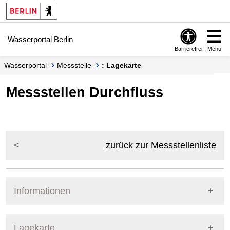
Springe zur Navigation
Springe zum Inhalt
Wasserportal Berlin
Barrierefrei
Menü
Wasserportal
Messstelle
: Lagekarte
Messstellen Durchfluss
zurück zur Messstellenliste
Informationen
Pegel Berlin
Lagekarte