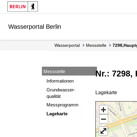
Springe zur Navigation
Springe zum Inhalt
Wasserportal Berlin
Wasserportal
Messstelle
7298,Haupt
Messstelle
Nr.: 7298,
Informationen
Grundwasser-
Lagekarte
qualität
Messprogramm
+
Lagekarte
−
⤢