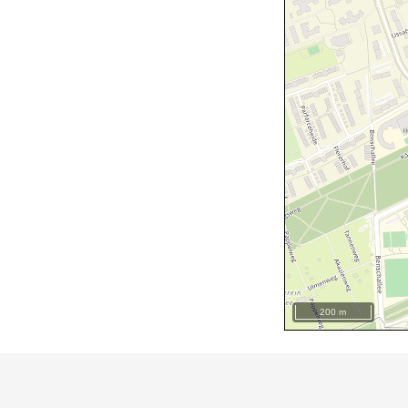
200 m
+
−