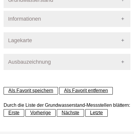
Grundwasserstand
Informationen
Pegel Berlin
Nummer
569
Lagekarte
Bezirk
Charlottenburg-Wilmersdor
Ausbauzeichnung
+
Betreiber
Senat
−
Ausprägung
GW-Stand
Als Favorit speichern
Als Favorit entfernen
Grundwasserleiter
Dynamische Grafik
Hauptgrundwasserleiter (G
Durch die Liste der Grundwasserstand-Messstellen blättern:
Erste
Vorherige
Nächste
Letzte
Geländeoberkante (GOK)
34.97
(m ü. NHN)