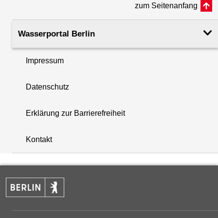
zum Seitenanfang
Rohroberkante
34.82
(m ü. NHN)
Wasserportal Berlin
Filteroberkante
11.84
Impressum
(m u. GOK)
i
Datenschutz
Filterunterkante
12.84
+
(m u. GOK)
Erklärung zur Barrierefreiheit
−
Rechtswert (UTM 33 N)
386834.39
Kontakt
Hochwert (UTM 33 N)
5819414.04