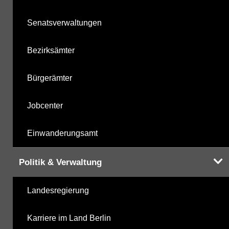
Senatsverwaltungen
Hinweis:
Daten zur Grundwasserqualität stehen
Bezirksämter
Ihnen in der Desktopversion des Wasserportals
zur Verfügung
Bürgerämter
Jobcenter
Einwanderungsamt
Politik & Verwaltung
Landesregierung
Karriere im Land Berlin