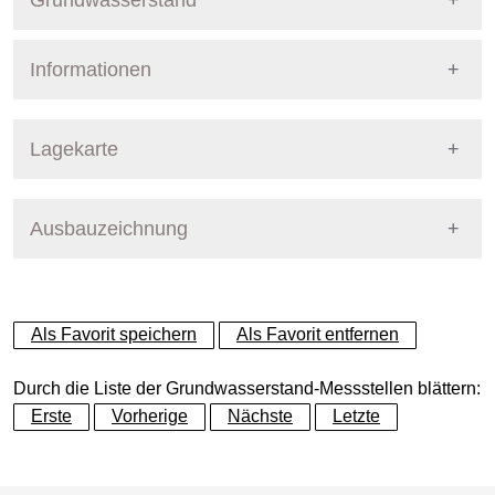
Grundwasserstand
Informationen
Pegel Berlin
Nummer
1305
Lagekarte
Bezirk
Charlottenburg-Wilmersdor
Ausbauzeichnung
+
Betreiber
Senat
−
Ausprägung
GW-Stand, tagesaktuell
Als Favorit speichern
Als Favorit entfernen
Grundwasserleiter
Dynamische Grafik
Hauptgrundwasserleiter (G
Durch die Liste der Grundwasserstand-Messstellen blättern:
Erste
Vorherige
Nächste
Letzte
Geländeoberkante (GOK)
32.04
(m ü. NHN)