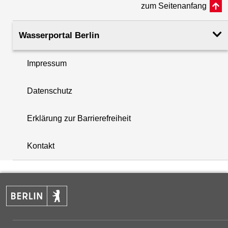
zum Seitenanfang
Rohroberkante
32.88
(m ü. NHN)
Wasserportal Berlin
Filteroberkante
10.16
Impressum
(m u. GOK)
i
Datenschutz
Filterunterkante
11.16
+
(m u. GOK)
Erklärung zur Barrierefreiheit
−
Rechtswert (UTM 33 N)
382894.38
Kontakt
Hochwert (UTM 33 N)
5822921.77