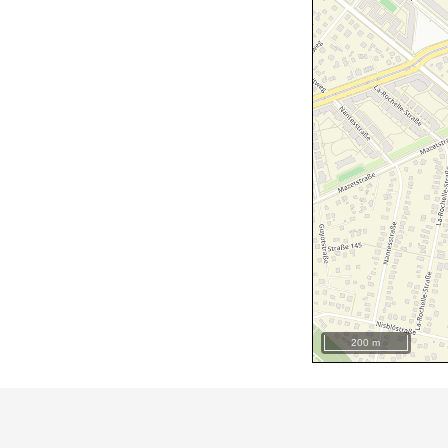
200 m
+
−