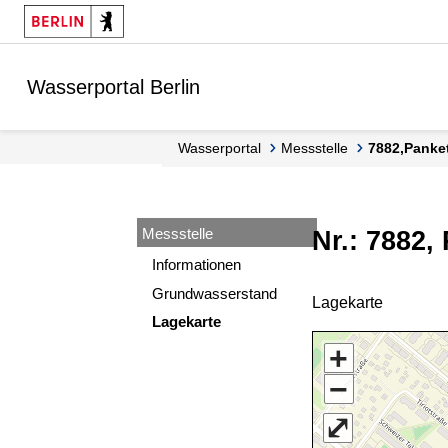
Springe zur Navigation
Springe zum Inhalt
Wasserportal Berlin
Wasserportal
Messstelle
7882,Panke
Messstelle
Nr.: 7882,
Informationen
Grundwasserstand
Lagekarte
Lagekarte
+
−
⤢