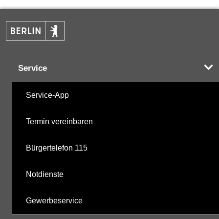
PAK
28.10.2024
Halogenorganika
10.05.2001
Service
Halogenorganika 2
10.05.2001
Service-App
Sonstige PBSM
10.05.2001
Termin vereinbaren
Komplexbildner
28.10.2024
Bürgertelefon 115
nicht gruppierte Parameter
15.05.2025
Notdienste
Berechnete Werte
06.10.2025
Gewerbeservice
metabolite PBSM
06.10.2025