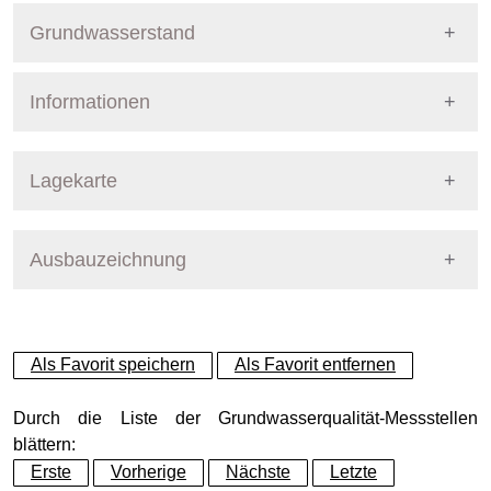
Grundwasserstand
Informationen
Pegel Berlin
Nummer
4098
Lagekarte
Bezirk
Spandau
Ausbauzeichnung
+
Betreiber
Senat
−
Ausprägung
GW-Stand
Als Favorit speichern
Als Favorit entfernen
Grundwasserleiter
Dynamische Grafik
Hauptgrundwasserleiter (G
Durch die Liste der Grundwasserqualität-Messstellen
blättern:
Erste
Vorherige
Nächste
Letzte
Geländeoberkante (GOK)
31.30