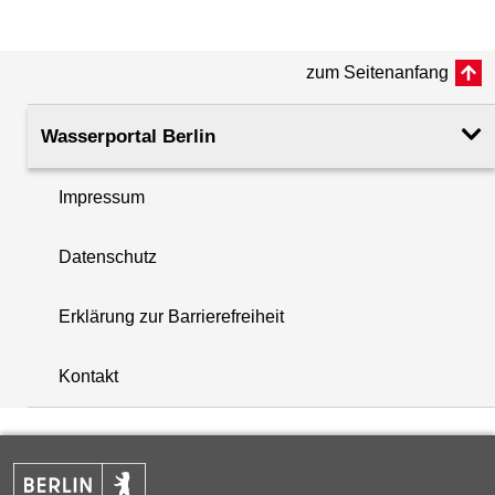
(m ü. NHN)
zum Seitenanfang
Rohroberkante
32.10
(m ü. NHN)
Wasserportal Berlin
Filteroberkante
15.00
(m u. GOK)
Impressum
i
Filterunterkante
22.00
Datenschutz
+
(m u. GOK)
−
Erklärung zur Barrierefreiheit
Rechtswert (UTM 33 N)
378851.50
Kontakt
Hochwert (UTM 33 N)
5821060.10