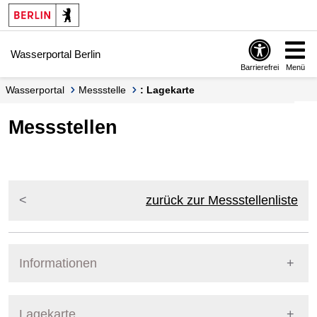
Springe zur Navigation
Springe zum Inhalt
Wasserportal Berlin
Barrierefrei
Menü
Wasserportal
Messstelle
: Lagekarte
Messstellen
zurück zur Messstellenliste
Informationen
Pegel Berlin
Lagekarte