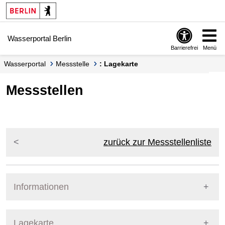
Springe zur Navigation
Springe zum Inhalt
Wasserportal Berlin
Barrierefrei
Menü
Wasserportal
Messstelle
: Lagekarte
Messstellen
zurück zur Messstellenliste
Informationen
Pegel Berlin
Lagekarte