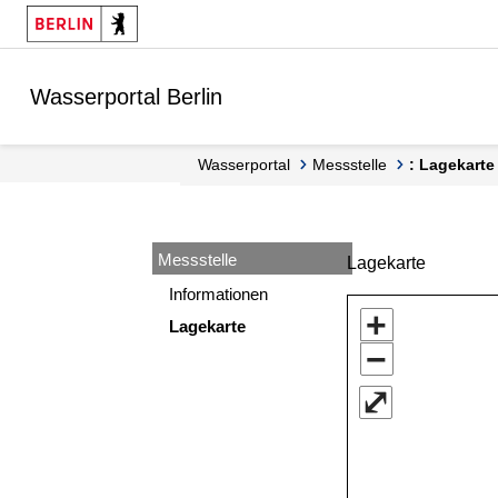
Springe zur Navigation
Springe zum Inhalt
Wasserportal Berlin
Wasserportal
Messstelle
: Lagekarte
Messstelle
Lagekarte
Informationen
+
Lagekarte
−
⤢