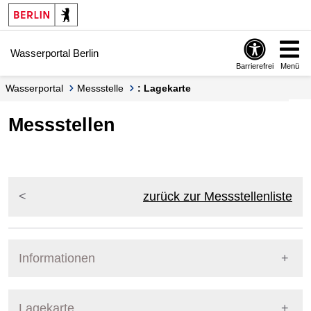
Springe zur Navigation
Springe zum Inhalt
Wasserportal Berlin
Barrierefrei
Menü
Wasserportal
Messstelle
: Lagekarte
Messstellen
zurück zur Messstellenliste
Informationen
Pegel Berlin
Lagekarte