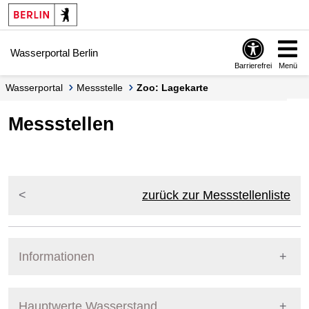
Springe zur Navigation
Springe zum Inhalt
Wasserportal Berlin
Barrierefrei
Menü
Wasserportal
Messstelle
Zoo: Lagekarte
Messstellen
zurück zur Messstellenliste
Informationen
Pegel Berlin
Messstellennummer
5866301
Hauptwerte Wasserstand