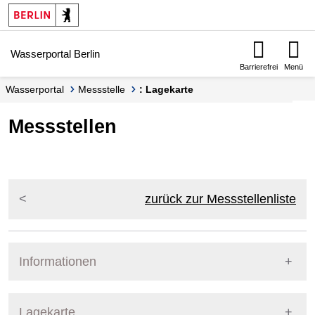
Springe zur Navigation
Springe zum Inhalt
Wasserportal Berlin
Barrierefrei
Menü
Wasserportal
Messstelle
: Lagekarte
Messstellen
zurück zur Messstellenliste
Informationen
Pegel Berlin
Lagekarte