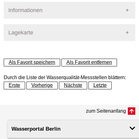
Informationen
Pegel Berlin
Messstellennummer
421
Lagekarte
Messstellenname
MS Teltow-Werft
+
Als Favorit speichern
Als Favorit entfernen
Gewässer
Teltowkanal
−
Durch die Liste der Wasserqualität-Messstellen blättern:
Betreiber
Land Berlin
Erste
Vorherige
Nächste
Letzte
Messstellenausprägung
Messstation
zum Seitenanfang
Dynamische Grafik
Flusskilometer
11.47
Wasserportal Berlin
Rechtswert (UTM 33 N)
381035.10