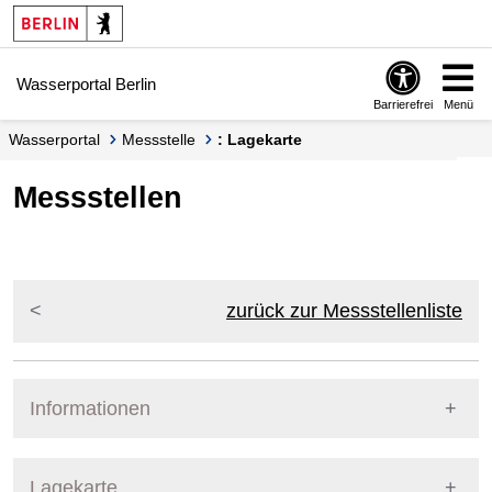
Springe zur Navigation
Springe zum Inhalt
Wasserportal Berlin
Barrierefrei
Menü
Wasserportal
Messstelle
: Lagekarte
Messstellen
zurück zur Messstellenliste
Informationen
Pegel Berlin
Lagekarte