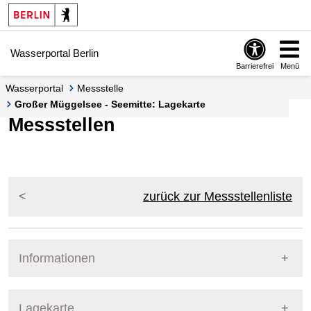
Springe zur Navigation
Springe zum Inhalt
Wasserportal Berlin
Barrierefrei
Menü
Wasserportal
Messstelle
Großer Müggelsee - Seemitte: Lagekarte
Messstellen
zurück zur Messstellenliste
Informationen
Pegel Berlin
Lagekarte