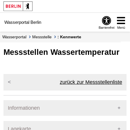
Springe zur Navigation
Springe zum Inhalt
Wasserportal Berlin
Barrierefrei
Menü
Wasserportal
Messstelle
: Kennwerte
Messstellen Wassertemperatur
zurück zur Messstellenliste
Informationen
Pegel Berlin
Lagekarte