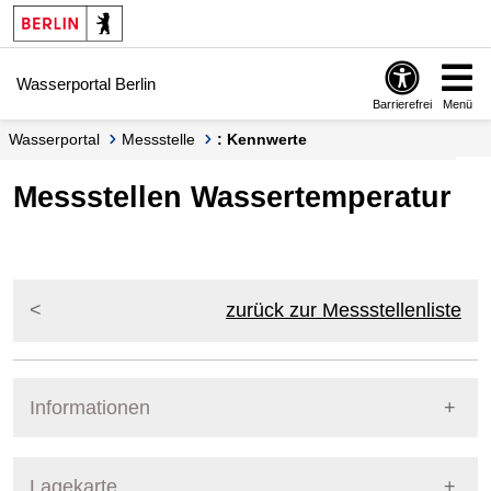
Springe zur Navigation
Springe zum Inhalt
Wasserportal Berlin
Barrierefrei
Menü
Wasserportal
Messstelle
: Kennwerte
Messstellen Wassertemperatur
zurück zur Messstellenliste
Informationen
Pegel Berlin
Lagekarte