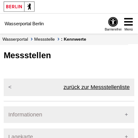
Springe zur Navigation
Springe zum Inhalt
Wasserportal Berlin
Barrierefrei
Menü
Wasserportal
Messstelle
: Kennwerte
Messstellen
zurück zur Messstellenliste
Informationen
Pegel Berlin
Lagekarte