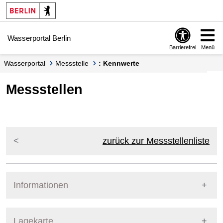
Springe zur Navigation
Springe zum Inhalt
Wasserportal Berlin
Barrierefrei
Menü
Wasserportal
Messstelle
: Kennwerte
Messstellen
zurück zur Messstellenliste
Informationen
Pegel Berlin
Lagekarte