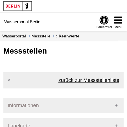
Springe zur Navigation
Springe zum Inhalt
Wasserportal Berlin
Barrierefrei
Menü
Wasserportal
Messstelle
: Kennwerte
Messstellen
zurück zur Messstellenliste
Informationen
Pegel Berlin
Lagekarte