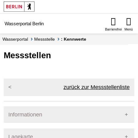
Springe zur Navigation
Springe zum Inhalt
Wasserportal Berlin
Barrierefrei
Menü
Wasserportal
Messstelle
: Kennwerte
Messstellen
zurück zur Messstellenliste
Informationen
Pegel Berlin
Lagekarte