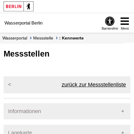
Springe zur Navigation
Springe zum Inhalt
Wasserportal Berlin
Barrierefrei
Menü
Wasserportal
Messstelle
: Kennwerte
Messstellen
zurück zur Messstellenliste
Informationen
Pegel Berlin
Lagekarte