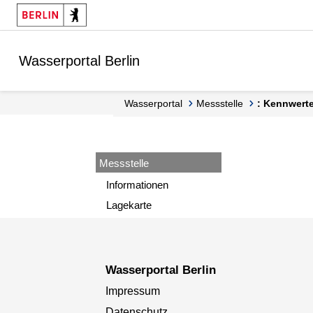
Springe zur Navigation
Springe zum Inhalt
Wasserportal Berlin
Wasserportal
Messstelle
: Kennwert
Messstelle
Informationen
Lagekarte
Wasserportal Berlin
Impressum
Datenschutz