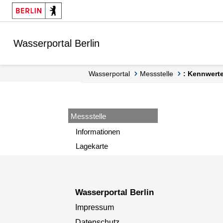
Springe zur Navigation
Springe zum Inhalt
Wasserportal Berlin
Wasserportal
Messstelle
: Kennwert
Messstelle
Informationen
Lagekarte
Wasserportal Berlin
Impressum
Datenschutz