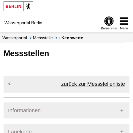
Springe zur Navigation
Springe zum Inhalt
Wasserportal Berlin
Barrierefrei
Menü
Wasserportal
Messstelle
: Kennwerte
Messstellen
zurück zur Messstellenliste
Informationen
Pegel Berlin
Lagekarte