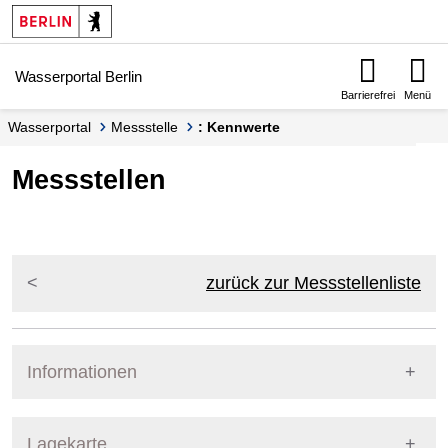
Springe zur Navigation
Springe zum Inhalt
Wasserportal Berlin
Barrierefrei
Menü
Wasserportal
Messstelle
: Kennwerte
Messstellen
zurück zur Messstellenliste
Informationen
Pegel Berlin
Lagekarte