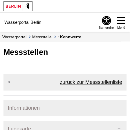
Springe zur Navigation
Springe zum Inhalt
Wasserportal Berlin
Barrierefrei
Menü
Wasserportal
Messstelle
: Kennwerte
Messstellen
zurück zur Messstellenliste
Informationen
Pegel Berlin
Lagekarte