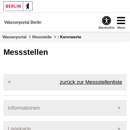
Springe zur Navigation
Springe zum Inhalt
Wasserportal Berlin
Barrierefrei
Menü
Wasserportal
Messstelle
: Kennwerte
Messstellen
zurück zur Messstellenliste
Informationen
Pegel Berlin
Lagekarte