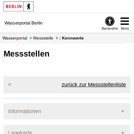
Springe zur Navigation
Springe zum Inhalt
Wasserportal Berlin
Barrierefrei
Menü
Wasserportal
Messstelle
: Kennwerte
Messstellen
zurück zur Messstellenliste
Informationen
Pegel Berlin
Lagekarte