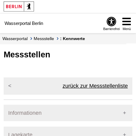
Springe zur Navigation
Springe zum Inhalt
Wasserportal Berlin
Barrierefrei
Menü
Wasserportal
Messstelle
: Kennwerte
Messstellen
zurück zur Messstellenliste
Informationen
Pegel Berlin
Lagekarte