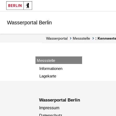
Springe zur Navigation
Springe zum Inhalt
Wasserportal Berlin
Wasserportal
Messstelle
: Kennwert
Messstelle
Informationen
Lagekarte
Wasserportal Berlin
Impressum
Datenschutz