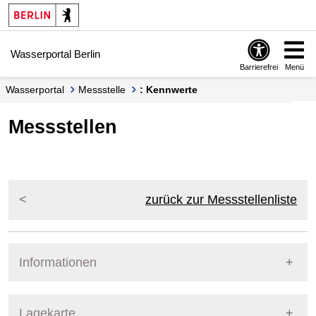
Springe zur Navigation
Springe zum Inhalt
Wasserportal Berlin
Barrierefrei
Menü
Wasserportal
Messstelle
: Kennwerte
Messstellen
zurück zur Messstellenliste
Informationen
Pegel Berlin
Lagekarte