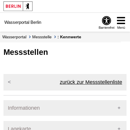
Springe zur Navigation
Springe zum Inhalt
Wasserportal Berlin
Barrierefrei
Menü
Wasserportal
Messstelle
: Kennwerte
Messstellen
zurück zur Messstellenliste
Informationen
Pegel Berlin
Lagekarte