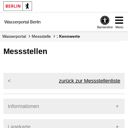
Springe zur Navigation
Springe zum Inhalt
Wasserportal Berlin
Barrierefrei
Menü
Wasserportal
Messstelle
: Kennwerte
Messstellen
zurück zur Messstellenliste
Informationen
Pegel Berlin
Lagekarte