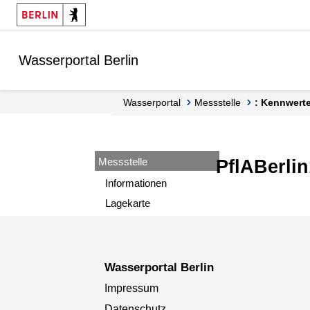
Springe zur Navigation
Springe zum Inhalt
Wasserportal Berlin
Wasserportal
Messstelle
: Kennwert
Messstelle
PflABerli
Informationen
Lagekarte
Wasserportal Berlin
Impressum
Datenschutz