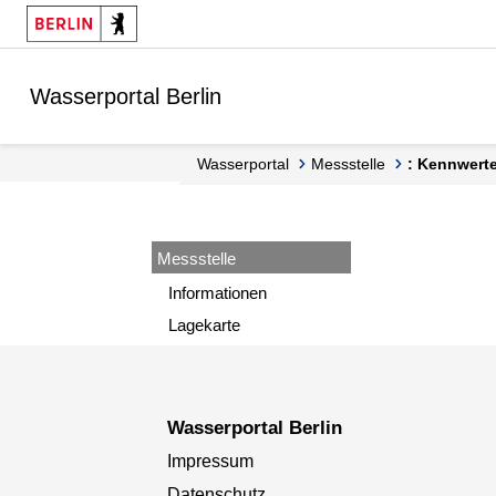
Springe zur Navigation
Springe zum Inhalt
Wasserportal Berlin
Wasserportal
Messstelle
: Kennwert
Messstelle
Informationen
Lagekarte
Wasserportal Berlin
Impressum
Datenschutz