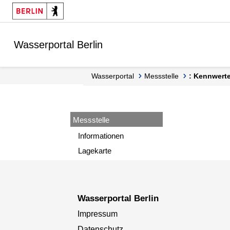
Springe zur Navigation
Springe zum Inhalt
Wasserportal Berlin
Wasserportal
Messstelle
: Kennwert
Messstelle
Informationen
Lagekarte
Wasserportal Berlin
Impressum
Datenschutz