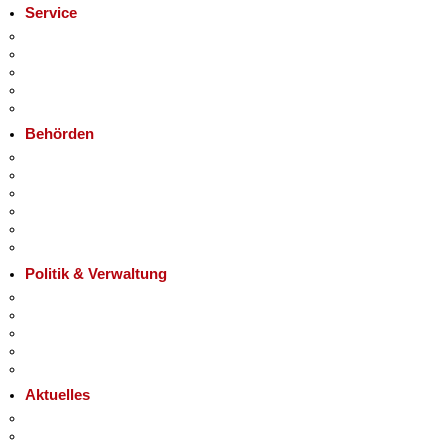
Service
Service-App
Termin vereinbaren
Bürgertelefon 115
Notdienste
Gewerbeservice
Behörden
Behörden A-Z
+
Senatsverwaltungen
−
Bezirksämter
Bürgerämter
Jobcenter
Einwanderungsamt
Politik & Verwaltung
Landesregierung
Karriere im Land Berlin
Bürgerbeteiligung
Open Data
Vergaben
Aktuelles
Pressemitteilungen
Polizeimeldungen