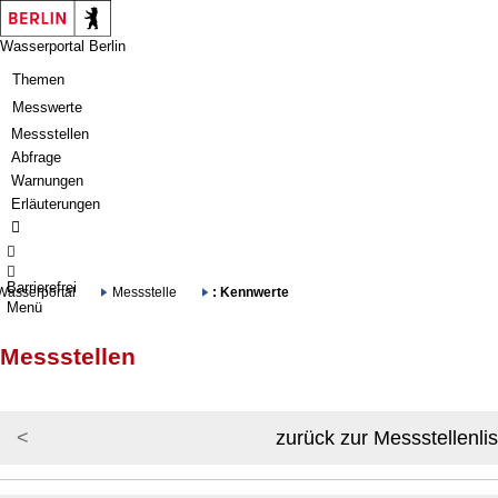
Springe zur Navigation
Springe zum Inhalt
Wasserportal Berlin
Themen
Messwerte
Messstellen
Abfrage
Warnungen
Erläuterungen
Barrierefrei
Wasserportal
Messstelle
: Kennwerte
Menü
Messstellen
zurück zur Messstellenlis