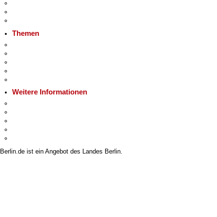
Veranstaltungen
Ukraine
Hitzeschutz
Themen
Fokusthemen
Berliner Verkehrswende
Moderne Verwaltung
Mietspiegel
Grundsteuer
Weitere Informationen
Kultur & Ausgehen
Tourismus
Wirtschaft
Stadtleben
Stadtplan
Berlin.de ist ein Angebot des Landes Berlin.